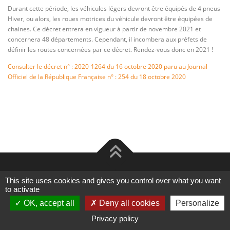
Durant cette période, les véhicules légers devront être équipés de 4 pneus
SE CONNECTER
Hiver, ou alors, les roues motrices du véhicule devront être équipées de
chaines. Ce décret entrera en vigueur à partir de novembre 2021 et
concernera 48 départements. Cependant, il incombera aux préfets de
définir les routes concernées par ce décret. Rendez-vous donc en 2021 !
Consulter le décret n° : 2020-1264 du 16 octobre 2020 paru au Journal
Officiel de la République Française n° : 254 du 18 octobre 2020
Copyright © 2026 Hibou Pneu
–
Mentions Légales
–
Politique
This site uses cookies and gives you control over what you want
de confidentialité
–
site réalisé par
La Petite Boîte
to activate
Contactez-nous
OK, accept all
Deny all cookies
Personalize
Privacy policy
Open chat