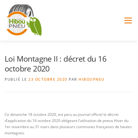
Aller
au
contenu
Menu
Loi Montagne II : décret du 16
NOS SERVICES
NOS ACTUALITÉS
octobre 2020
PUBLIÉ LE
23 OCTOBRE 2020
PAR
HIBOUPNEU
OÙ NOUS TROUVER ?
SUIVI DE COLIS
Ce dimanche 18 octobre 2020, est paru au journal officiel le décret
d’application du 16 octobre 2020 obligeant l’utilisation de pneus Hiver du
1er novembre au 31 mars dans plusieurs communes françaises de hautes
montagnes.